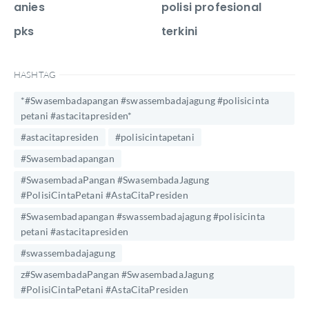
anies
polisi profesional
pks
terkini
HASHTAG
*#Swasembadapangan #swassembadajagung #polisicinta
petani #astacitapresiden*
#astacitapresiden
#polisicintapetani
#Swasembadapangan
#SwasembadaPangan #SwasembadaJagung
#PolisiCintaPetani #AstaCitaPresiden
#Swasembadapangan #swassembadajagung #polisicinta
petani #astacitapresiden
#swassembadajagung
z#SwasembadaPangan #SwasembadaJagung
#PolisiCintaPetani #AstaCitaPresiden