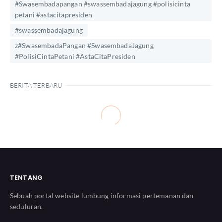
#Swasembadapangan #swassembadajagung #polisicinta
petani #astacitapresiden
#swassembadajagung
z#SwasembadaPangan #SwasembadaJagung
#PolisiCintaPetani #AstaCitaPresiden
BERITA TERBARU
TENTANG
Sebuah portal website lumbung informasi pertemanan dan
seduluran.