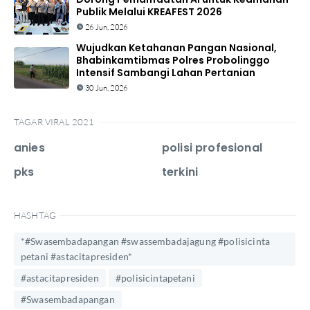
Publik Melalui KREAFEST 2026
26 Jun, 2026
Wujudkan Ketahanan Pangan Nasional,
Bhabinkamtibmas Polres Probolinggo
Intensif Sambangi Lahan Pertanian
30 Jun, 2026
TAGAR VIRAL 2021
anies
polisi profesional
pks
terkini
HASHTAG
*#Swasembadapangan #swassembadajagung #polisicinta
petani #astacitapresiden*
#astacitapresiden
#polisicintapetani
#Swasembadapangan