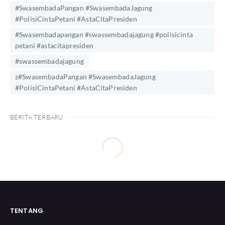
#SwasembadaPangan #SwasembadaJagung
#PolisiCintaPetani #AstaCitaPresiden
#Swasembadapangan #swassembadajagung #polisicinta
petani #astacitapresiden
#swassembadajagung
z#SwasembadaPangan #SwasembadaJagung
#PolisiCintaPetani #AstaCitaPresiden
BERITA TERBARU
TENTANG