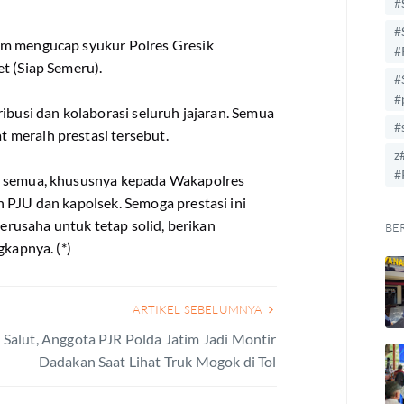
#
#
om mengucap syukur Polres Gresik
#
t (Siap Semeru).
#
#
ibusi dan kolaborasi seluruh jajaran. Semua
#
 meraih prestasi tersebut.
z
#
n semua, khususnya kepada Wakapolres
 PJU dan kapolsek. Semoga prestasi ini
berusaha untuk tetap solid, berikan
BE
gkapnya. (*)
ARTIKEL SEBELUMNYA
Salut, Anggota PJR Polda Jatim Jadi Montir
Dadakan Saat Lihat Truk Mogok di Tol