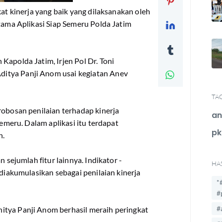
kat kinerja yang baik yang dilaksanakan oleh
rtama Aplikasi Siap Semeru Polda Jatim
Kapolda Jatim, Irjen Pol Dr. Toni
itya Panji Anom usai kegiatan Anev
TA
robosan penilaian terhadap kinerja
an
Semeru. Dalam aplikasi itu terdapat
pk
n.
n sejumlah fitur lainnya. Indikator -
HA
 diakumulasikan sebagai penilaian kinerja
*
#
#
itya Panji Anom berhasil meraih peringkat