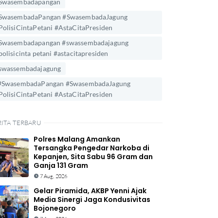
Swasembadapangan
SwasembadaPangan #SwasembadaJagung
PolisiCintaPetani #AstaCitaPresiden
Swasembadapangan #swassembadajagung
polisicinta petani #astacitapresiden
swassembadajagung
#SwasembadaPangan #SwasembadaJagung
PolisiCintaPetani #AstaCitaPresiden
RITA TERBARU
Polres Malang Amankan
Tersangka Pengedar Narkoba di
Kepanjen, Sita Sabu 96 Gram dan
Ganja 131 Gram
7 Aug, 2026
Gelar Piramida, AKBP Yenni Ajak
Media Sinergi Jaga Kondusivitas
Bojonegoro