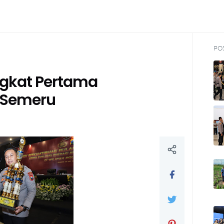
PO
ingkat Pertama
p Semeru