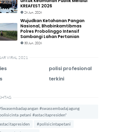
untuk Keamanan Publik Melalui
KREAFEST 2026
26 Jun, 2026
Wujudkan Ketahanan Pangan
Nasional, Bhabinkamtibmas
Polres Probolinggo Intensif
Sambangi Lahan Pertanian
30 Jun, 2026
GAR VIRAL 2021
ies
polisi profesional
s
terkini
SHTAG
#Swasembadapangan #swassembadajagung
polisicinta petani #astacitapresiden*
astacitapresiden
#polisicintapetani