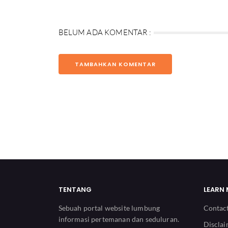
BELUM ADA KOMENTAR :
TAMBAHKAN KOMENTAR
TENTANG
LEARN
Sebuah portal website lumbung
Contac
informasi pertemanan dan seduluran.
Discla