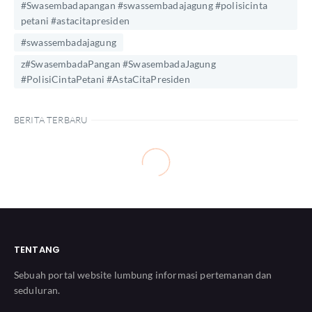
#Swasembadapangan #swassembadajagung #polisicinta
petani #astacitapresiden
#swassembadajagung
z#SwasembadaPangan #SwasembadaJagung
#PolisiCintaPetani #AstaCitaPresiden
BERITA TERBARU
TENTANG
Sebuah portal website lumbung informasi pertemanan dan
seduluran.