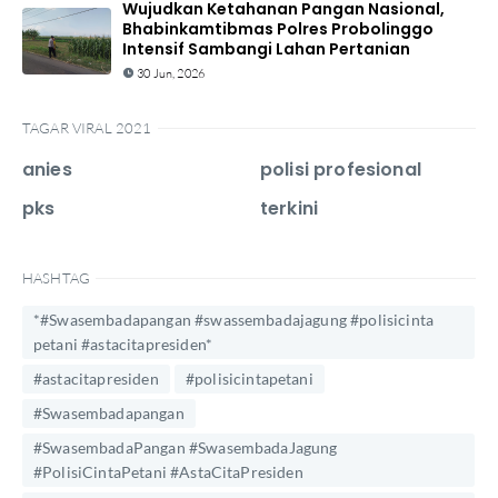
Wujudkan Ketahanan Pangan Nasional,
Bhabinkamtibmas Polres Probolinggo
Intensif Sambangi Lahan Pertanian
30 Jun, 2026
TAGAR VIRAL 2021
anies
polisi profesional
pks
terkini
HASHTAG
*#Swasembadapangan #swassembadajagung #polisicinta
petani #astacitapresiden*
#astacitapresiden
#polisicintapetani
#Swasembadapangan
#SwasembadaPangan #SwasembadaJagung
#PolisiCintaPetani #AstaCitaPresiden