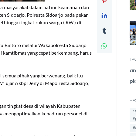
 masyarakat dalam hal ini keamanan dan
en Sidoarjo, Polresta Sidoarjo pada pekan
l hingga tingkat rukun warga ( RW ) di
 Bintoro melalui Wakapolresta Sidoarjo
i kamtibmas yang cepat berkembang, harus
TA
an
ri semua pihak yang berwenang, baik itu
pk
W," ujar Akbp Deny di Mapolresta Sidoarjo,
HA
an tingkat desa di wilayah Kabupaten
*
ya mengoptimalkan kehadiran personel di
#
#