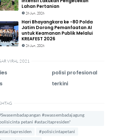
Intensif Lakukan Pengecekan
Lahan Pertanian
26 Jun, 2026
Hari Bhayangkara ke -80 Polda
Jatim Dorong Pemanfaatan AI
untuk Keamanan Publik Melalui
KREAFEST 2026
26 Jun, 2026
GAR VIRAL 2021
ies
polisi profesional
s
terkini
SHTAG
#Swasembadapangan #swassembadajagung
polisicinta petani #astacitapresiden*
astacitapresiden
#polisicintapetani