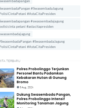
Swasembadapangan
SwasembadaPangan #SwasembadaJagung
PolisiCintaPetani #AstaCitaPresiden
Swasembadapangan #swassembadajagung
polisicinta petani #astacitapresiden
swassembadajagung
#SwasembadaPangan #SwasembadaJagung
PolisiCintaPetani #AstaCitaPresiden
RITA TERBARU
Polres Probolinggo Terjunkan
Personel Bantu Padamkan
Kebakaran Hutan di Gunung
Bromo
5 Aug, 2026
Dukung Swasembada Pangan,
Polres Probolinggo Intensif
Monitoring Tanaman Jagung