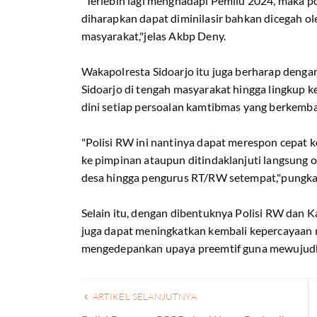
"Terlebih lagi menghadapi Pemilu 2024, maka p
diharapkan dapat diminilasir bahkan dicegah ol
masyarakat,"jelas Akbp Deny.
Wakapolresta Sidoarjo itu juga berharap denga
Sidoarjo di tengah masyarakat hingga lingkup k
dini setiap persoalan kamtibmas yang berkemb
"Polisi RW ini nantinya dapat merespon cepat 
ke pimpinan ataupun ditindaklanjuti langsung 
desa hingga pengurus RT/RW setempat,"pungka
Selain itu, dengan dibentuknya Polisi RW dan 
juga dapat meningkatkan kembali kepercayaan 
mengedepankan upaya preemtif guna mewujudkan
ARTIKEL SELANJUTNYA