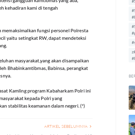
otensi gangguan kamtibmas yang ada,
#
eh kehadiran kami di tengah
#
#
#
n memaksimalkan fungsi personel Polresta
#
ecil yaitu setingkat RW, dapat mendeteksi
#
ang.
z
#
keluhan masyarakat,yang akan disampaikan
oleh Bhabinkamtibmas, Babinsa, perangkat
snya.
BE
Kasat Kamling program Kabaharkam Polri ini
masyarakat kepada Polri yang
 stabilitas keamanan dalam negeri. (*)
ARTIKEL SEBELUMNYA