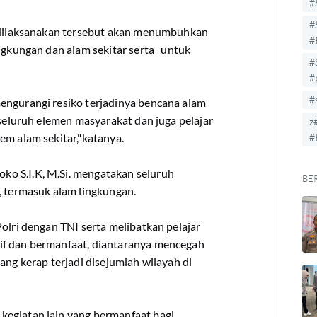
#
#
g dilaksanakan tersebut akan menumbuhkan
#
ingkungan dan alam sekitar serta untuk
#
#
#
engurangi resiko terjadinya bencana alam
 seluruh elemen masyarakat dan juga pelajar
z
em alam sekitar,"katanya.
#
o S.I.K, M.Si. mengatakan seluruh
BE
, termasuk alam lingkungan.
olri dengan TNI serta melibatkan pelajar
if dan bermanfaat, diantaranya mencegah
ang kerap terjadi disejumlah wilayah di
kegiatan lain yang bermanfaat bagi