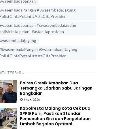
Swasembadapangan
SwasembadaPangan #SwasembadaJagung
PolisiCintaPetani #AstaCitaPresiden
Swasembadapangan #swassembadajagung
polisicinta petani #astacitapresiden
swassembadajagung
#SwasembadaPangan #SwasembadaJagung
PolisiCintaPetani #AstaCitaPresiden
RITA TERBARU
Polres Gresik Amankan Dua
Tersangka Edarkan Sabu Jaringan
Bangkalan
6 Aug, 2026
Kapolresta Malang Kota Cek Dua
SPPG Polri, Pastikan Standar
Pemenuhan Gizi dan Pengelolaan
Limbah Berjalan Optimal