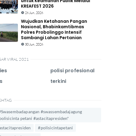
untuk Keamanan Publik Melalui
KREAFEST 2026
26 Jun, 2026
Wujudkan Ketahanan Pangan
Nasional, Bhabinkamtibmas
Polres Probolinggo Intensif
Sambangi Lahan Pertanian
30 Jun, 2026
GAR VIRAL 2021
ies
polisi profesional
s
terkini
SHTAG
#Swasembadapangan #swassembadajagung
polisicinta petani #astacitapresiden*
astacitapresiden
#polisicintapetani