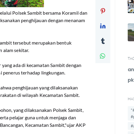
alui Polsek Sambit bersama Koramil dan
laksanakan penghijauan dengan menanam
.
 Sambit tersebut merupakan bentuk
n alam sekitar.
TA
jar yang ada di kecamatan Sambit dengan
an
i penerus terhadap lingkungan.
pk
bahwa penghijauan yang dilaksanakan
rakatan di wilayah Kecamatan Sambit.
HA
ohon, yang dilaksanakan Polsek Sambit,
*
#
erta pelajar guna untuk menjaga dan
g Bancangan, Kecamatan Sambit,"ujar AKP
#