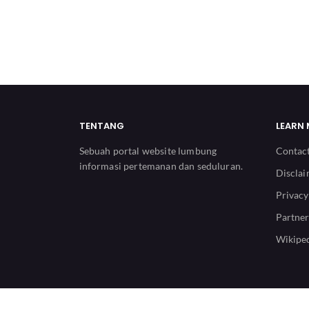
TENTANG
LEARN
Sebuah portal website lumbung
Contac
informasi pertemanan dan seduluran.
Discla
Privacy
Partner
Wikiped