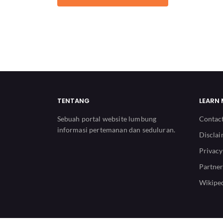
TENTANG
LEARN
Sebuah portal website lumbung
Contac
informasi pertemanan dan seduluran.
Discla
Privacy
Partner
Wikiped