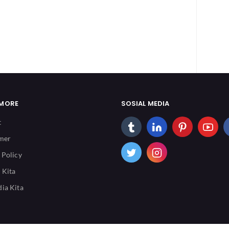
 MORE
SOSIAL MEDIA
t
imer
 Policy
 Kita
ia Kita