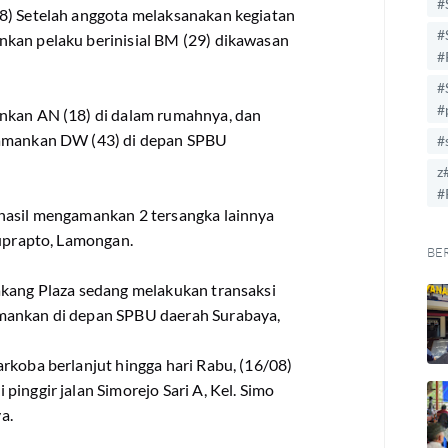
#
8) Setelah anggota melaksanakan kegiatan
#
kan pelaku berinisial BM (29) dikawasan
#
#
#
ankan AN (18) di dalam rumahnya, dan
gamankan DW (43) di depan SPBU
#
z
#
rhasil mengamankan 2 tersangka lainnya
Suprapto, Lamongan.
BE
akang Plaza sedang melakukan transaksi
amankan di depan SPBU daerah Surabaya,
rkoba berlanjut hingga hari Rabu, (16/08)
inggir jalan Simorejo Sari A, Kel. Simo
a.