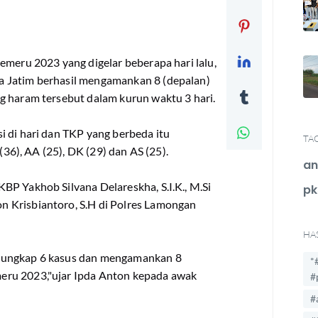
ru 2023 yang digelar beberapa hari lalu,
a Jatim berhasil mengamankan 8 (depalan)
g haram tersebut dalam kurun waktu 3 hari.
 di hari dan TKP yang berbeda itu
TA
(36), AA (25), DK (29) dan AS (25).
an
BP Yakhob Silvana Delareskha, S.I.K., M.Si
pk
 Krisbiantoro, S.H di Polres Lamongan
HA
gungkap 6 kasus dan mengamankan 8
*
eru 2023,"ujar Ipda Anton kepada awak
#
#