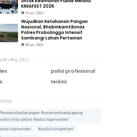
untuk Keamanan Publik Melalui
KREAFEST 2026
26 Jun, 2026
Wujudkan Ketahanan Pangan
Nasional, Bhabinkamtibmas
Polres Probolinggo Intensif
Sambangi Lahan Pertanian
30 Jun, 2026
GAR VIRAL 2021
ies
polisi profesional
s
terkini
SHTAG
#Swasembadapangan #swassembadajagung
polisicinta petani #astacitapresiden*
astacitapresiden
#polisicintapetani