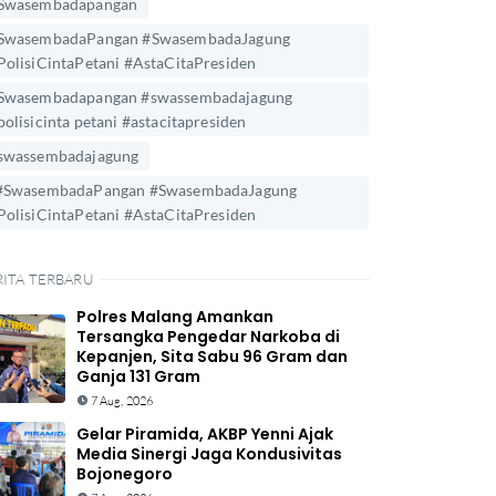
Swasembadapangan
SwasembadaPangan #SwasembadaJagung
PolisiCintaPetani #AstaCitaPresiden
Swasembadapangan #swassembadajagung
polisicinta petani #astacitapresiden
swassembadajagung
#SwasembadaPangan #SwasembadaJagung
PolisiCintaPetani #AstaCitaPresiden
RITA TERBARU
Polres Malang Amankan
Tersangka Pengedar Narkoba di
Kepanjen, Sita Sabu 96 Gram dan
Ganja 131 Gram
7 Aug, 2026
Gelar Piramida, AKBP Yenni Ajak
Media Sinergi Jaga Kondusivitas
Bojonegoro