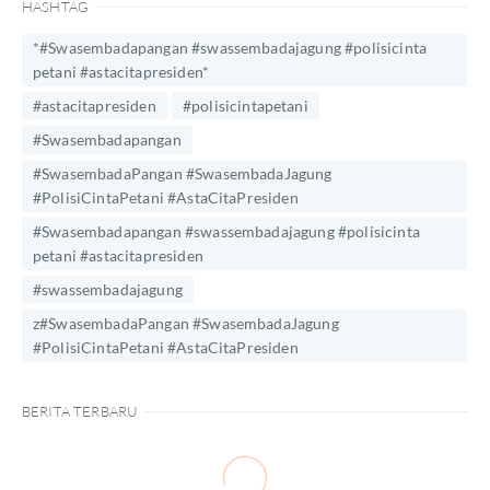
HASHTAG
*#Swasembadapangan #swassembadajagung #polisicinta
petani #astacitapresiden*
#astacitapresiden
#polisicintapetani
#Swasembadapangan
#SwasembadaPangan #SwasembadaJagung
#PolisiCintaPetani #AstaCitaPresiden
#Swasembadapangan #swassembadajagung #polisicinta
petani #astacitapresiden
#swassembadajagung
z#SwasembadaPangan #SwasembadaJagung
#PolisiCintaPetani #AstaCitaPresiden
BERITA TERBARU