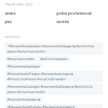
TAGAR VIRAL 2021
anies
polisi profesional
pks
terkini
HASHTAG
*#Swasembadapangan #swassembadajagung #polisicinta
petani #astacitapresiden*
#astacitapresiden
#polisicintapetani
#Swasembadapangan
#SwasembadaPangan #SwasembadaJagung
#PolisiCintaPetani #AstaCitaPresiden
#Swasembadapangan #swassembadajagung #polisicinta
petani #astacitapresiden
#swassembadajagung
z#SwasembadaPangan #SwasembadaJagung