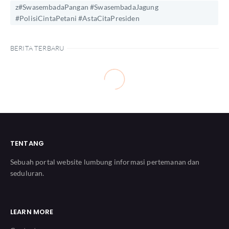
z#SwasembadaPangan #SwasembadaJagung
#PolisiCintaPetani #AstaCitaPresiden
BERITA TERBARU
TENTANG
Sebuah portal website lumbung informasi pertemanan dan
seduluran.
LEARN MORE