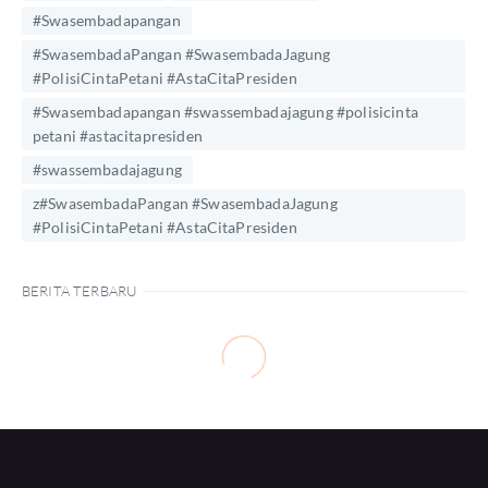
#Swasembadapangan
#SwasembadaPangan #SwasembadaJagung
#PolisiCintaPetani #AstaCitaPresiden
#Swasembadapangan #swassembadajagung #polisicinta
petani #astacitapresiden
#swassembadajagung
z#SwasembadaPangan #SwasembadaJagung
#PolisiCintaPetani #AstaCitaPresiden
BERITA TERBARU