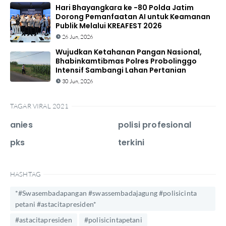
Hari Bhayangkara ke -80 Polda Jatim
Dorong Pemanfaatan AI untuk Keamanan
Publik Melalui KREAFEST 2026
26 Jun, 2026
Wujudkan Ketahanan Pangan Nasional,
Bhabinkamtibmas Polres Probolinggo
Intensif Sambangi Lahan Pertanian
30 Jun, 2026
TAGAR VIRAL 2021
anies
polisi profesional
pks
terkini
HASHTAG
*#Swasembadapangan #swassembadajagung #polisicinta
petani #astacitapresiden*
#astacitapresiden
#polisicintapetani