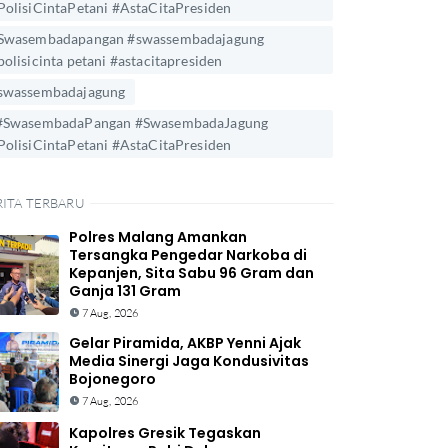
PolisiCintaPetani #AstaCitaPresiden
Swasembadapangan #swassembadajagung
polisicinta petani #astacitapresiden
swassembadajagung
#SwasembadaPangan #SwasembadaJagung
PolisiCintaPetani #AstaCitaPresiden
RITA TERBARU
Polres Malang Amankan
Tersangka Pengedar Narkoba di
Kepanjen, Sita Sabu 96 Gram dan
Ganja 131 Gram
7 Aug, 2026
Gelar Piramida, AKBP Yenni Ajak
Media Sinergi Jaga Kondusivitas
Bojonegoro
7 Aug, 2026
Kapolres Gresik Tegaskan