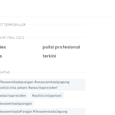
ST TERPOPULER
GAR VIRAL 2021
ies
polisi profesional
s
terkini
SHTAG
#Swasembadapangan #swassembadajagung
polisicinta petani #astacitapresiden*
astacitapresiden
#polisicintapetani
Swasembadapangan
SwasembadaPangan #SwasembadaJagung