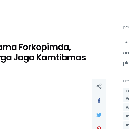
PO
TA
ama Forkopimda,
an
arga Jaga Kamtibmas
pk
HA
*
#
#
#
#