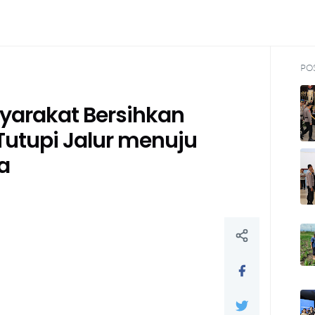
PO
syarakat Bersihkan
Tutupi Jalur menuju
a