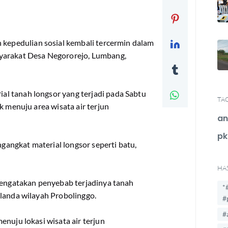
epedulian sosial kembali tercermin dalam
yarakat Desa Negororejo, Lumbang,
l tanah longsor yang terjadi pada Sabtu
TA
k menuju area wisata air terjun
an
pk
angkat material longsor seperti batu,
HA
ngatakan penyebab terjadinya tanah
*
elanda wilayah Probolinggo.
#
#
nuju lokasi wisata air terjun