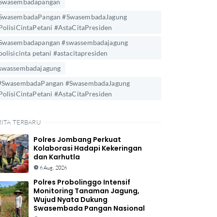
Swasembadapangan
SwasembadaPangan #SwasembadaJagung
PolisiCintaPetani #AstaCitaPresiden
Swasembadapangan #swassembadajagung
polisicinta petani #astacitapresiden
swassembadajagung
#SwasembadaPangan #SwasembadaJagung
PolisiCintaPetani #AstaCitaPresiden
RITA TERBARU
Polres Jombang Perkuat
Kolaborasi Hadapi Kekeringan
dan Karhutla
6 Aug, 2026
Polres Probolinggo Intensif
Monitoring Tanaman Jagung,
Wujud Nyata Dukung
Swasembada Pangan Nasional