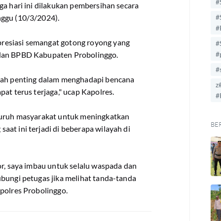
#
ga hari ini dilakukan pembersihan secara
nggu (10/3/2024).
#
#
resiasi semangat gotong royong yang
#
 dan BPBD Kabupaten Probolinggo.
#
#
tlah penting dalam menghadapi bencana
z
pat terus terjaga," ucap Kapolres.
#
eluruh masyarakat untuk meningkatkan
BE
at ini terjadi di beberapa wilayah di
or, saya imbau untuk selalu waspada dan
ubungi petugas jika melihat tanda-tanda
apolres Probolinggo.