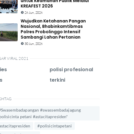
untuk Keamanan Publik Melalui
KREAFEST 2026
26 Jun, 2026
Wujudkan Ketahanan Pangan
Nasional, Bhabinkamtibmas
Polres Probolinggo Intensif
Sambangi Lahan Pertanian
30 Jun, 2026
GAR VIRAL 2021
ies
polisi profesional
s
terkini
SHTAG
#Swasembadapangan #swassembadajagung
polisicinta petani #astacitapresiden*
astacitapresiden
#polisicintapetani