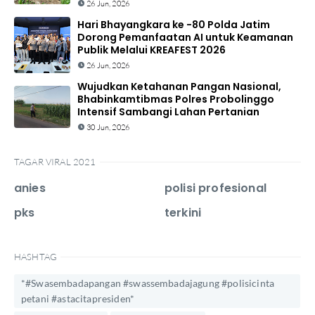
26 Jun, 2026
Hari Bhayangkara ke -80 Polda Jatim
Dorong Pemanfaatan AI untuk Keamanan
Publik Melalui KREAFEST 2026
26 Jun, 2026
Wujudkan Ketahanan Pangan Nasional,
Bhabinkamtibmas Polres Probolinggo
Intensif Sambangi Lahan Pertanian
30 Jun, 2026
TAGAR VIRAL 2021
anies
polisi profesional
pks
terkini
HASHTAG
*#Swasembadapangan #swassembadajagung #polisicinta
petani #astacitapresiden*