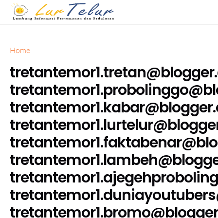
Home
tretantemor1.tretan@blogge
tretantemor1.probolinggo@b
tretantemor1.kabar@blogger
tretantemor1.lurtelur@blogg
tretantemor1.faktabenar@bl
tretantemor1.lambeh@blogg
tretantemor1.ajegehproboli
tretantemor1.duniayoutuber
tretantemor1.bromo@blogge