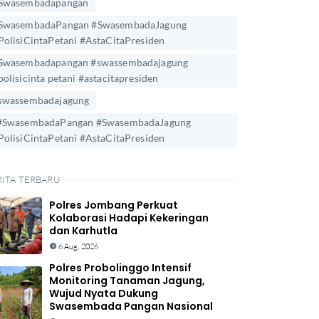
Swasembadapangan
SwasembadaPangan #SwasembadaJagung
PolisiCintaPetani #AstaCitaPresiden
Swasembadapangan #swassembadajagung
polisicinta petani #astacitapresiden
swassembadajagung
#SwasembadaPangan #SwasembadaJagung
PolisiCintaPetani #AstaCitaPresiden
RITA TERBARU
Polres Jombang Perkuat
Kolaborasi Hadapi Kekeringan
dan Karhutla
6 Aug, 2026
Polres Probolinggo Intensif
Monitoring Tanaman Jagung,
Wujud Nyata Dukung
Swasembada Pangan Nasional