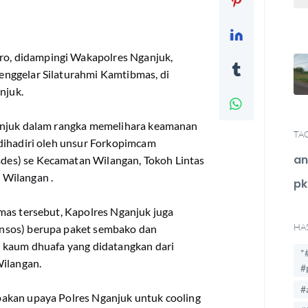
, didampingi Wakapolres Nganjuk,
nggelar Silaturahmi Kamtibmas, di
njuk.
anjuk dalam rangka memelihara keamanan
TA
dihadiri oleh unsur Forkopimcam
an
es) se Kecamatan Wilangan, Tokoh Lintas
 Wilangan .
pk
mas tersebut, Kapolres Nganjuk juga
HA
nsos) berupa paket sembako dan
n kaum dhuafa yang didatangkan dari
*
Wilangan.
#
#
akan upaya Polres Nganjuk untuk cooling