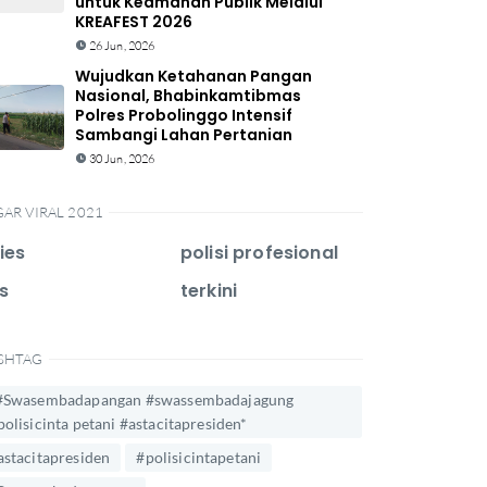
untuk Keamanan Publik Melalui
KREAFEST 2026
26 Jun, 2026
Wujudkan Ketahanan Pangan
Nasional, Bhabinkamtibmas
Polres Probolinggo Intensif
Sambangi Lahan Pertanian
30 Jun, 2026
GAR VIRAL 2021
ies
polisi profesional
s
terkini
SHTAG
#Swasembadapangan #swassembadajagung
polisicinta petani #astacitapresiden*
astacitapresiden
#polisicintapetani