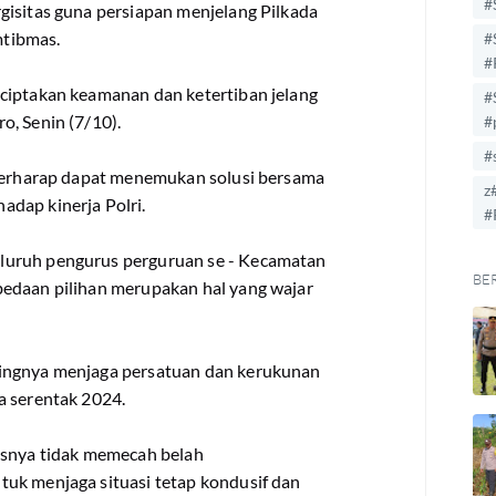
#
gisitas guna persiapan menjelang Pilkada
mtibmas.
#
#
ciptakan keamanan dan ketertiban jelang
#
o, Senin (7/10).
#
#
 berharap dapat menemukan solusi bersama
z
dap kinerja Polri.
#
luruh pengurus perguruan se - Kecamatan
BE
bedaan pilihan merupakan hal yang wajar
tingnya menjaga persatuan dan kerukunan
a serentak 2024.
usnya tidak memecah belah
uk menjaga situasi tetap kondusif dan