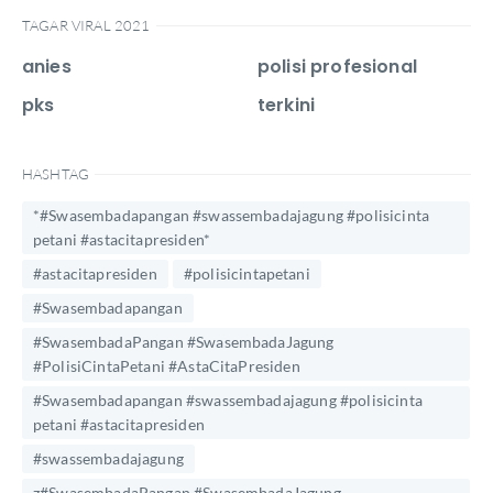
TAGAR VIRAL 2021
anies
polisi profesional
pks
terkini
HASHTAG
*#Swasembadapangan #swassembadajagung #polisicinta
petani #astacitapresiden*
#astacitapresiden
#polisicintapetani
#Swasembadapangan
#SwasembadaPangan #SwasembadaJagung
#PolisiCintaPetani #AstaCitaPresiden
#Swasembadapangan #swassembadajagung #polisicinta
petani #astacitapresiden
#swassembadajagung
z#SwasembadaPangan #SwasembadaJagung