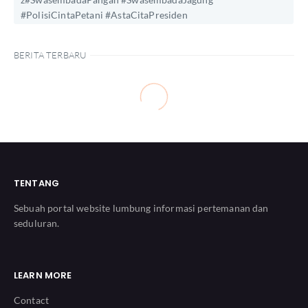
#PolisiCintaPetani #AstaCitaPresiden
BERITA TERBARU
TENTANG
Sebuah portal website lumbung informasi pertemanan dan
seduluran.
LEARN MORE
Contact