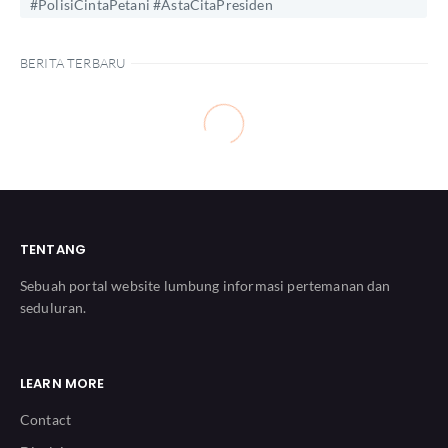
#PolisiCintaPetani #AstaCitaPresiden
BERITA TERBARU
TENTANG
Sebuah portal website lumbung informasi pertemanan dan
seduluran.
LEARN MORE
Contact