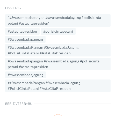
HASHTAG
*#Swasembadapangan #swassembadajagung #polisicinta
petani #astacitapresiden*
#astacitapresiden
#polisicintapetani
#Swasembadapangan
#SwasembadaPangan #SwasembadaJagung
#PolisiCintaPetani #AstaCitaPresiden
#Swasembadapangan #swassembadajagung #polisicinta
petani #astacitapresiden
#swassembadajagung
z#SwasembadaPangan #SwasembadaJagung
#PolisiCintaPetani #AstaCitaPresiden
BERITA TERBARU