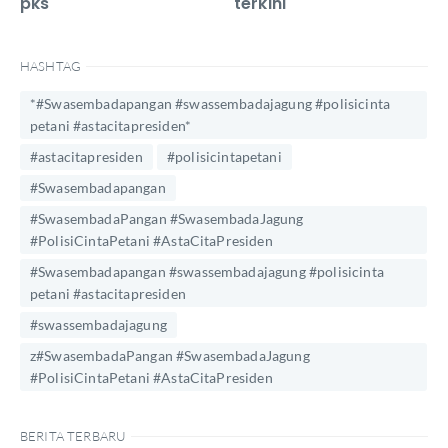
pks
terkini
HASHTAG
*#Swasembadapangan #swassembadajagung #polisicinta
petani #astacitapresiden*
#astacitapresiden
#polisicintapetani
#Swasembadapangan
#SwasembadaPangan #SwasembadaJagung
#PolisiCintaPetani #AstaCitaPresiden
#Swasembadapangan #swassembadajagung #polisicinta
petani #astacitapresiden
#swassembadajagung
z#SwasembadaPangan #SwasembadaJagung
#PolisiCintaPetani #AstaCitaPresiden
BERITA TERBARU