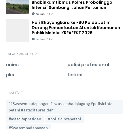
Bhabinkamtibmas Polres Probolinggo
Intensif Sambangi Lahan Pertanian
30 Jun, 2026
Hari Bhayangkara ke -80 Polda Jatim
Dorong Pemanfaatan AI untuk Keamanan
Publik Melalui KREAFEST 2026
26 Jun, 2026
TAGAR VIRAL 2021
anies
polisi profesional
pks
terkini
HASHTAG
*#Swasembadapangan #swassembadajagung #polisicinta
petani #astacitapresiden*
#astacitapresiden
#polisicintapetani
#Swasembadapangan