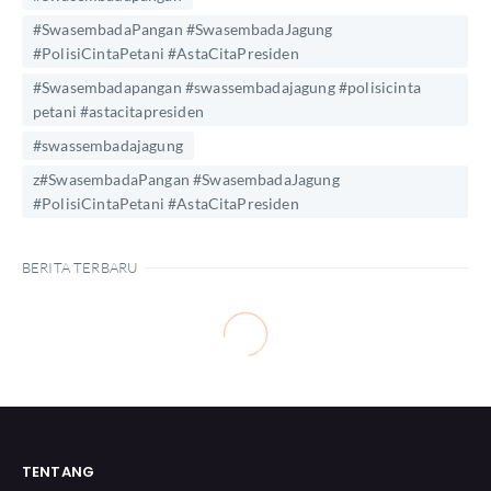
#SwasembadaPangan #SwasembadaJagung
#PolisiCintaPetani #AstaCitaPresiden
#Swasembadapangan #swassembadajagung #polisicinta
petani #astacitapresiden
#swassembadajagung
z#SwasembadaPangan #SwasembadaJagung
#PolisiCintaPetani #AstaCitaPresiden
BERITA TERBARU
TENTANG