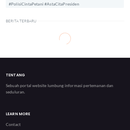
#PolisiCintaPetani #AstaCitaPresiden
BERITA TERBARU
TENTANG
Sebuah portal website lumbung informasi pertemanan dan
seduluran.
LEARN MORE
Contact