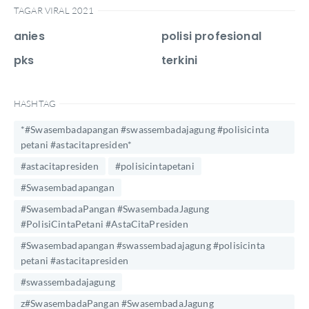
TAGAR VIRAL 2021
anies
polisi profesional
pks
terkini
HASHTAG
*#Swasembadapangan #swassembadajagung #polisicinta
petani #astacitapresiden*
#astacitapresiden
#polisicintapetani
#Swasembadapangan
#SwasembadaPangan #SwasembadaJagung
#PolisiCintaPetani #AstaCitaPresiden
#Swasembadapangan #swassembadajagung #polisicinta
petani #astacitapresiden
#swassembadajagung
z#SwasembadaPangan #SwasembadaJagung