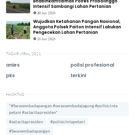
Bhabinkamtibmas Polres Probolinggo
Intensif Sambangi Lahan Pertanian
30 Jun, 2026
Wujudkan Ketahanan Pangan Nasional,
Anggota Polsek Paiton Intensif Lakukan
Pengecekan Lahan Pertanian
26 Jun, 2026
TAGAR VIRAL 2021
anies
polisi profesional
pks
terkini
HASHTAG
*#Swasembadapangan #swassembadajagung #polisicinta
petani #astacitapresiden*
#astacitapresiden
#polisicintapetani
#Swasembadapangan