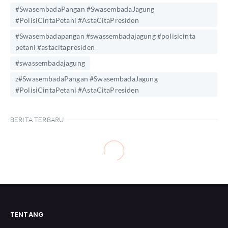
#SwasembadaPangan #SwasembadaJagung
#PolisiCintaPetani #AstaCitaPresiden
#Swasembadapangan #swassembadajagung #polisicinta
petani #astacitapresiden
#swassembadajagung
z#SwasembadaPangan #SwasembadaJagung
#PolisiCintaPetani #AstaCitaPresiden
BERITA TERBARU
TENTANG