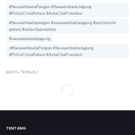
#SwasembadaPangan #SwasembadaJagung
#PolisiCintaPetani #AstaCitaPresiden
#Swasembadapangan #swassembadajagung #polisicinta
petani #astacitapresiden
#swassembadajagung
z#SwasembadaPangan #SwasembadaJagung
#PolisiCintaPetani #AstaCitaPresiden
BERITA TERBARU
TENTANG