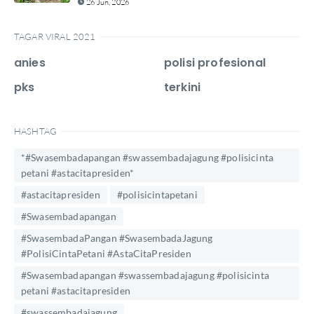
26 Jun, 2026
TAGAR VIRAL 2021
anies
polisi profesional
pks
terkini
HASHTAG
*#Swasembadapangan #swassembadajagung #polisicinta
petani #astacitapresiden*
#astacitapresiden
#polisicintapetani
#Swasembadapangan
#SwasembadaPangan #SwasembadaJagung
#PolisiCintaPetani #AstaCitaPresiden
#Swasembadapangan #swassembadajagung #polisicinta
petani #astacitapresiden
#swassembadajagung