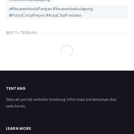
z#SwasembadaPangan #SwasembadaJagung
#PolisiCintaPetani #AstaCitaPresiden
BERITA TERBARU
TENTANG
Sebuah portal website lumbung informasi pertemanan dan
seduluran.
LEARN MORE