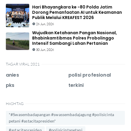
Hari Bhayangkara ke -80 Polda Jatim
Dorong Pemanfaatan AI untuk Keamanan
Publik Melalui KREAFEST 2026
26 Jun, 2026
Wujudkan Ketahanan Pangan Nasional,
Bhabinkamtibmas Polres Probolinggo
Intensif Sambangi Lahan Pertanian
30 Jun, 2026
TAGAR VIRAL 2021
anies
polisi profesional
pks
terkini
HASHTAG
*#Swasembadapangan #swassembadajagung #polisicinta
petani #astacitapresiden*
#astacitapresiden
#polisicintapetani