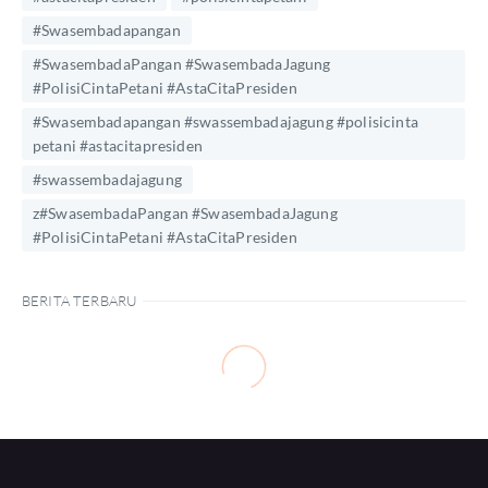
#Swasembadapangan
#SwasembadaPangan #SwasembadaJagung
#PolisiCintaPetani #AstaCitaPresiden
#Swasembadapangan #swassembadajagung #polisicinta
petani #astacitapresiden
#swassembadajagung
z#SwasembadaPangan #SwasembadaJagung
#PolisiCintaPetani #AstaCitaPresiden
BERITA TERBARU