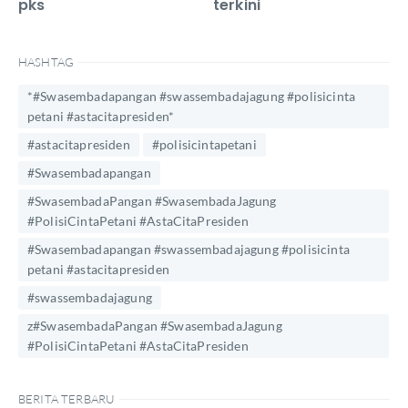
pks
terkini
HASHTAG
*#Swasembadapangan #swassembadajagung #polisicinta
petani #astacitapresiden*
#astacitapresiden
#polisicintapetani
#Swasembadapangan
#SwasembadaPangan #SwasembadaJagung
#PolisiCintaPetani #AstaCitaPresiden
#Swasembadapangan #swassembadajagung #polisicinta
petani #astacitapresiden
#swassembadajagung
z#SwasembadaPangan #SwasembadaJagung
#PolisiCintaPetani #AstaCitaPresiden
BERITA TERBARU