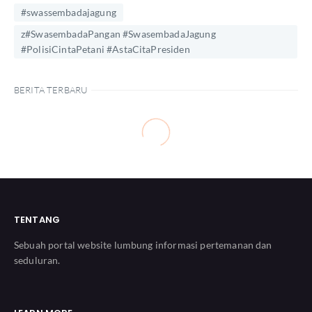
#swassembadajagung
z#SwasembadaPangan #SwasembadaJagung
#PolisiCintaPetani #AstaCitaPresiden
BERITA TERBARU
TENTANG
Sebuah portal website lumbung informasi pertemanan dan
seduluran.