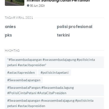
Intensif Sambangi Lahan Pertanian
30 Jun, 2026
TAGAR VIRAL 2021
anies
polisi profesional
pks
terkini
HASHTAG
*#Swasembadapangan #swassembadajagung #polisicinta
petani #astacitapresiden*
#astacitapresiden
#polisicintapetani
#Swasembadapangan
#SwasembadaPangan #SwasembadaJagung
#PolisiCintaPetani #AstaCitaPresiden
#Swasembadapangan #swassembadajagung #polisicinta
petani #astacitapresiden