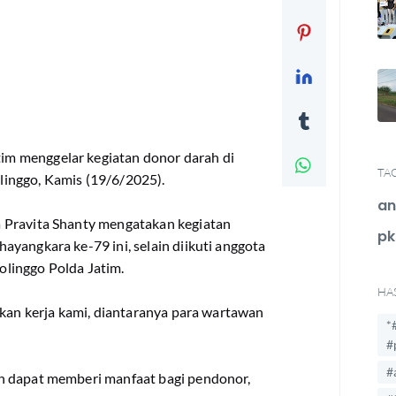
m menggelar kegiatan donor darah di
TA
linggo, Kamis (19/6/2025).
an
 Pravita Shanty mengatakan kegiatan
pk
yangkara ke-79 ini, selain diikuti anggota
bolinggo Polda Jatim.
HA
ekan kerja kami, diantaranya para wartawan
*
#
#
h dapat memberi manfaat bagi pendonor,