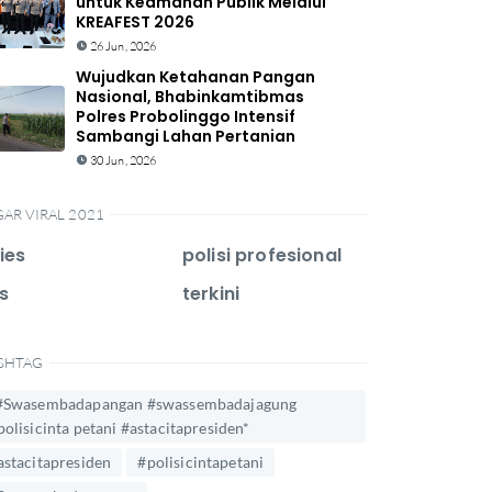
untuk Keamanan Publik Melalui
KREAFEST 2026
26 Jun, 2026
Wujudkan Ketahanan Pangan
Nasional, Bhabinkamtibmas
Polres Probolinggo Intensif
Sambangi Lahan Pertanian
30 Jun, 2026
GAR VIRAL 2021
ies
polisi profesional
s
terkini
SHTAG
#Swasembadapangan #swassembadajagung
polisicinta petani #astacitapresiden*
astacitapresiden
#polisicintapetani