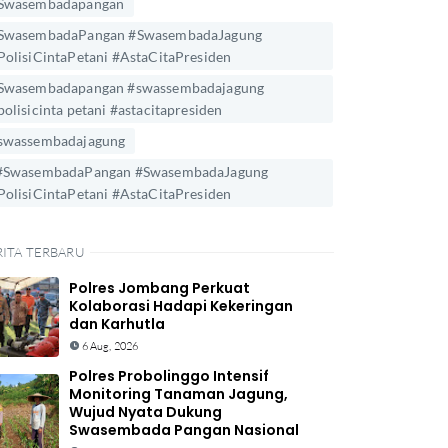
Swasembadapangan
SwasembadaPangan #SwasembadaJagung
PolisiCintaPetani #AstaCitaPresiden
Swasembadapangan #swassembadajagung
polisicinta petani #astacitapresiden
swassembadajagung
#SwasembadaPangan #SwasembadaJagung
PolisiCintaPetani #AstaCitaPresiden
RITA TERBARU
Polres Jombang Perkuat
Kolaborasi Hadapi Kekeringan
dan Karhutla
6 Aug, 2026
Polres Probolinggo Intensif
Monitoring Tanaman Jagung,
Wujud Nyata Dukung
Swasembada Pangan Nasional