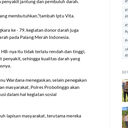
a penyakit jantung dan pembuluh darah.
#
#
 yang membutuhkan,"tambah Iptu Vita.
#
#
ara ke - 79, kegiatan donor darah juga
#
arah pada Palang Merah Indonesia.
#
z
HB-nya itu tidak terlalu rendah dan tinggi,
#
at penyakit, sehingga kualitas darah yang
asnya.
BE
snu Wardana menegaskan, selain penegakan
an masyarakat, Polres Probolinggo akan
si dalam hal kegiatan sosial
uruh lapisan masyarakat, terutama mereka