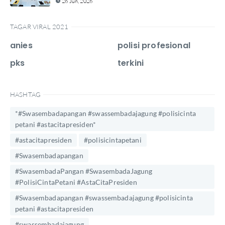
26 Jun, 2026
TAGAR VIRAL 2021
anies
polisi profesional
pks
terkini
HASHTAG
*#Swasembadapangan #swassembadajagung #polisicinta
petani #astacitapresiden*
#astacitapresiden
#polisicintapetani
#Swasembadapangan
#SwasembadaPangan #SwasembadaJagung
#PolisiCintaPetani #AstaCitaPresiden
#Swasembadapangan #swassembadajagung #polisicinta
petani #astacitapresiden
#swassembadajagung