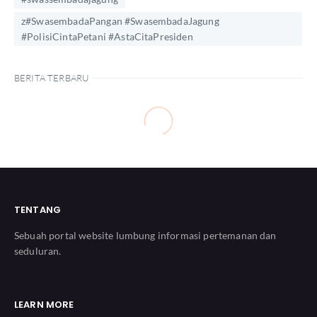
z#SwasembadaPangan #SwasembadaJagung
#PolisiCintaPetani #AstaCitaPresiden
BERITA TERBARU
TENTANG
Sebuah portal website lumbung informasi pertemanan dan
seduluran.
LEARN MORE