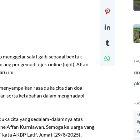
menggelar salat gaib sebagai bentuk
TA
ang pengemudi ojek online (ojol), Affan
ru ini.
an
pk
menyampaikan rasa duka cita dan doa
tan serta ketabahan dalam menghadapi
HA
*
rduka cita yang sedalam-dalamnya atas
#
ine Affan Kurniawan. Semoga keluarga yang
#
" kata AKBP Latif, Jumat (29/8/2025).