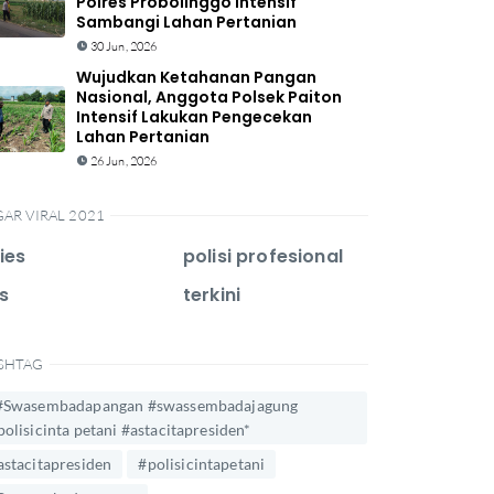
Polres Probolinggo Intensif
Sambangi Lahan Pertanian
30 Jun, 2026
Wujudkan Ketahanan Pangan
Nasional, Anggota Polsek Paiton
Intensif Lakukan Pengecekan
Lahan Pertanian
26 Jun, 2026
GAR VIRAL 2021
ies
polisi profesional
s
terkini
SHTAG
#Swasembadapangan #swassembadajagung
polisicinta petani #astacitapresiden*
astacitapresiden
#polisicintapetani