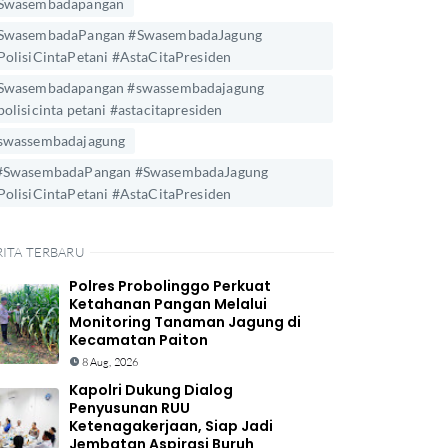
Swasembadapangan
SwasembadaPangan #SwasembadaJagung
PolisiCintaPetani #AstaCitaPresiden
Swasembadapangan #swassembadajagung
polisicinta petani #astacitapresiden
swassembadajagung
#SwasembadaPangan #SwasembadaJagung
PolisiCintaPetani #AstaCitaPresiden
RITA TERBARU
Polres Probolinggo Perkuat
Ketahanan Pangan Melalui
Monitoring Tanaman Jagung di
Kecamatan Paiton
8 Aug, 2026
Kapolri Dukung Dialog
Penyusunan RUU
Ketenagakerjaan, Siap Jadi
Jembatan Aspirasi Buruh