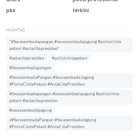
pks
terkini
HASHTAG
*#Swasembadapangan #swassembadajagung #polisicinta
petani #astacitapresiden*
#astacitapresiden
#polisicintapetani
#Swasembadapangan
#SwasembadaPangan #SwasembadaJagung
#PolisiCintaPetani #AstaCitaPresiden
#Swasembadapangan #swassembadajagung #polisicinta
petani #astacitapresiden
#swassembadajagung
z#SwasembadaPangan #SwasembadaJagung
#PolisiCintaPetani #AstaCitaPresiden