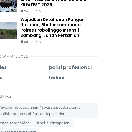
KREAFEST 2026
26 Jun, 2026
Wujudkan Ketahanan Pangan
Nasional, Bhabinkamtibmas
Polres Probolinggo Intensif
Sambangi Lahan Pertanian
30 Jun, 2026
GAR VIRAL 2021
ies
polisi profesional
s
terkini
SHTAG
#Swasembadapangan #swassembadajagung
polisicinta petani #astacitapresiden*
astacitapresiden
#polisicintapetani
Swasembadapangan