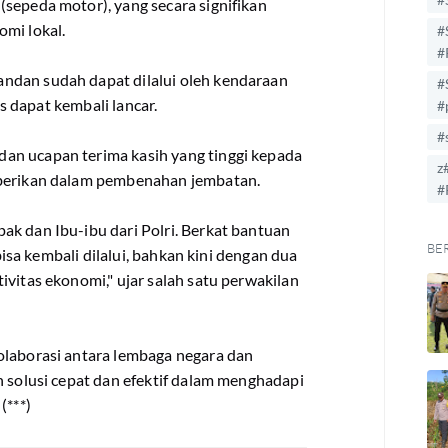
sepeda motor), yang secara signifikan
omi lokal.
#
#
ndan sudah dapat dilalui oleh kendaraan
#
as dapat kembali lancar.
#
#
an ucapan terima kasih yang tinggi kepada
z
iberikan dalam pembenahan jembatan.
#
ak dan Ibu-ibu dari Polri. Berkat bantuan
BE
 bisa kembali dilalui, bahkan kini dengan dua
ivitas ekonomi," ujar salah satu perwakilan
olaborasi antara lembaga negara dan
n solusi cepat dan efektif dalam menghadapi
(***)