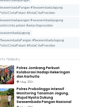
SwasembadaPangan #SwasembadaJagung
PolisiCintaPetani #AstaCitaPresiden
Swasembadapangan #swassembadajagung
polisicinta petani #astacitapresiden
swassembadajagung
#SwasembadaPangan #SwasembadaJagung
PolisiCintaPetani #AstaCitaPresiden
RITA TERBARU
Polres Jombang Perkuat
Kolaborasi Hadapi Kekeringan
dan Karhutla
6 Aug, 2026
Polres Probolinggo Intensif
Monitoring Tanaman Jagung,
Wujud Nyata Dukung
Swasembada Pangan Nasional