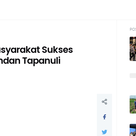
PO
asyarakat Sukses
ndan Tapanuli