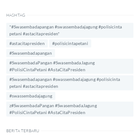
HASHTAG
*#Swasembadapangan #swassembadajagung #polisicinta
petani #astacitapresiden*
#astacitapresiden
#polisicintapetani
#Swasembadapangan
#SwasembadaPangan #SwasembadaJagung
#PolisiCintaPetani #AstaCitaPresiden
#Swasembadapangan #swassembadajagung #polisicinta
petani #astacitapresiden
#swassembadajagung
z#SwasembadaPangan #SwasembadaJagung
#PolisiCintaPetani #AstaCitaPresiden
BERITA TERBARU