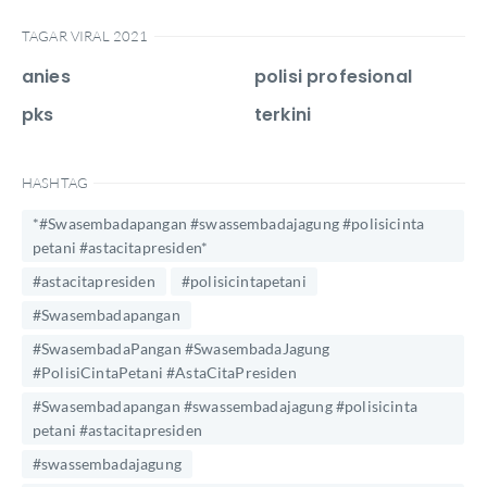
TAGAR VIRAL 2021
anies
polisi profesional
pks
terkini
HASHTAG
*#Swasembadapangan #swassembadajagung #polisicinta
petani #astacitapresiden*
#astacitapresiden
#polisicintapetani
#Swasembadapangan
#SwasembadaPangan #SwasembadaJagung
#PolisiCintaPetani #AstaCitaPresiden
#Swasembadapangan #swassembadajagung #polisicinta
petani #astacitapresiden
#swassembadajagung