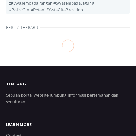
z#SwasembadaPangan #SwasembadaJagung
#PolisiCintaPetani #AstaCitaPresiden
BERITA TERBARU
TENTANG
Sebuah portal website lumbung informasi pertemanan dan
seduluran.
LEARN MORE
Contact