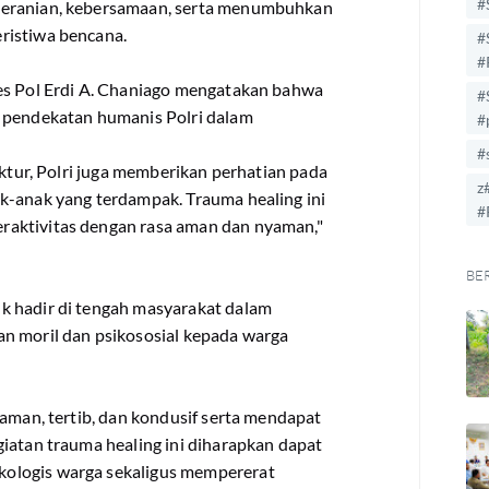
#
beranian, kebersamaan, serta menumbuhkan
ristiwa bencana.
#
#
 Pol Erdi A. Chaniago mengatakan bahwa
#
i pendekatan humanis Polri dalam
#
#
uktur, Polri juga memberikan perhatian pada
z
k-anak yang terdampak. Trauma healing ini
#
raktivitas dengan rasa aman dan nyaman,"
BE
k hadir di tengah masyarakat dalam
n moril dan psikososial kepada warga
 aman, tertib, dan kondusif serta mendapat
iatan trauma healing ini diharapkan dapat
ologis warga sekaligus mempererat