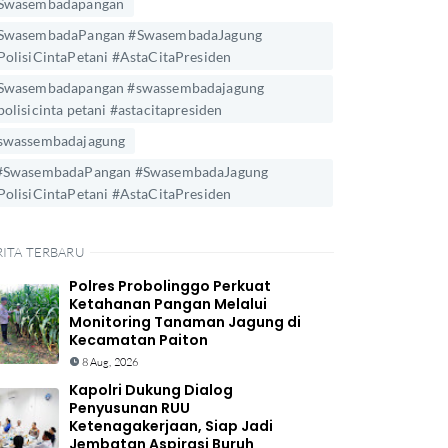
Swasembadapangan
SwasembadaPangan #SwasembadaJagung
PolisiCintaPetani #AstaCitaPresiden
Swasembadapangan #swassembadajagung
polisicinta petani #astacitapresiden
swassembadajagung
#SwasembadaPangan #SwasembadaJagung
PolisiCintaPetani #AstaCitaPresiden
RITA TERBARU
Polres Probolinggo Perkuat
Ketahanan Pangan Melalui
Monitoring Tanaman Jagung di
Kecamatan Paiton
8 Aug, 2026
Kapolri Dukung Dialog
Penyusunan RUU
Ketenagakerjaan, Siap Jadi
Jembatan Aspirasi Buruh