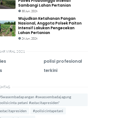
Polres Probolinggo Intensif
Sambangi Lahan Pertanian
30 Jun, 2026
Wujudkan Ketahanan Pangan
Nasional, Anggota Polsek Paiton
Intensif Lakukan Pengecekan
Lahan Pertanian
26 Jun, 2026
GAR VIRAL 2021
ies
polisi profesional
s
terkini
SHTAG
#Swasembadapangan #swassembadajagung
polisicinta petani #astacitapresiden*
astacitapresiden
#polisicintapetani