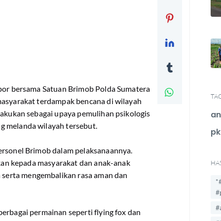
lopor bersama Satuan Brimob Polda Sumatera
TA
masyarakat terdampak bencana di wilayah
ilakukan sebagai upaya pemulihan psikologis
an
g melanda wilayah tersebut.
pk
personel Brimob dalam pelaksanaannya.
rikan kepada masyarakat dan anak-anak
HA
serta mengembalikan rasa aman dan
*
#
#
erbagai permainan seperti flying fox dan