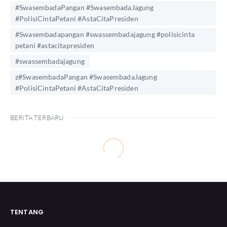
#SwasembadaPangan #SwasembadaJagung
#PolisiCintaPetani #AstaCitaPresiden
#Swasembadapangan #swassembadajagung #polisicinta
petani #astacitapresiden
#swassembadajagung
z#SwasembadaPangan #SwasembadaJagung
#PolisiCintaPetani #AstaCitaPresiden
BERITA TERBARU
TENTANG