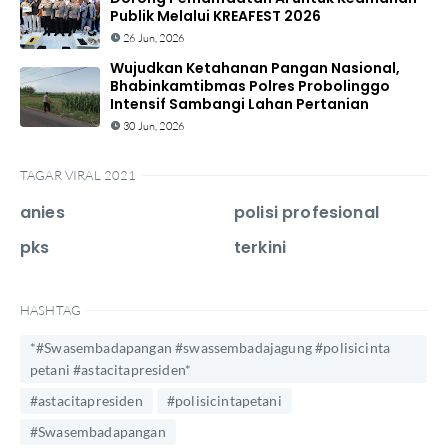
Publik Melalui KREAFEST 2026
26 Jun, 2026
Wujudkan Ketahanan Pangan Nasional,
Bhabinkamtibmas Polres Probolinggo
Intensif Sambangi Lahan Pertanian
30 Jun, 2026
TAGAR VIRAL 2021
anies
polisi profesional
pks
terkini
HASHTAG
*#Swasembadapangan #swassembadajagung #polisicinta
petani #astacitapresiden*
#astacitapresiden
#polisicintapetani
#Swasembadapangan