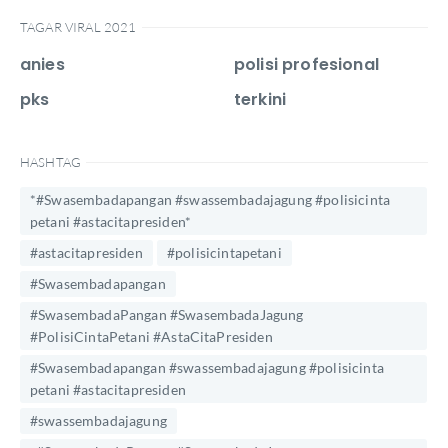
TAGAR VIRAL 2021
anies
polisi profesional
pks
terkini
HASHTAG
*#Swasembadapangan #swassembadajagung #polisicinta
petani #astacitapresiden*
#astacitapresiden
#polisicintapetani
#Swasembadapangan
#SwasembadaPangan #SwasembadaJagung
#PolisiCintaPetani #AstaCitaPresiden
#Swasembadapangan #swassembadajagung #polisicinta
petani #astacitapresiden
#swassembadajagung