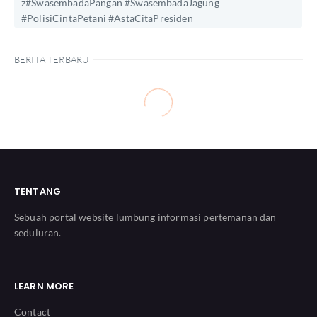
z#SwasembadaPangan #SwasembadaJagung
#PolisiCintaPetani #AstaCitaPresiden
BERITA TERBARU
TENTANG
Sebuah portal website lumbung informasi pertemanan dan
seduluran.
LEARN MORE
Contact