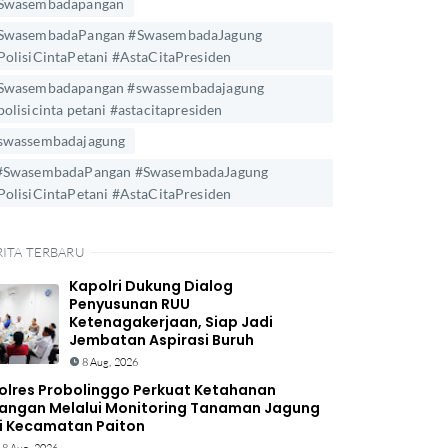
Swasembadapangan
SwasembadaPangan #SwasembadaJagung
PolisiCintaPetani #AstaCitaPresiden
Swasembadapangan #swassembadajagung
polisicinta petani #astacitapresiden
swassembadajagung
#SwasembadaPangan #SwasembadaJagung
PolisiCintaPetani #AstaCitaPresiden
RITA TERBARU
Kapolri Dukung Dialog
Penyusunan RUU
Ketenagakerjaan, Siap Jadi
Jembatan Aspirasi Buruh
8 Aug, 2026
olres Probolinggo Perkuat Ketahanan
angan Melalui Monitoring Tanaman Jagung
i Kecamatan Paiton