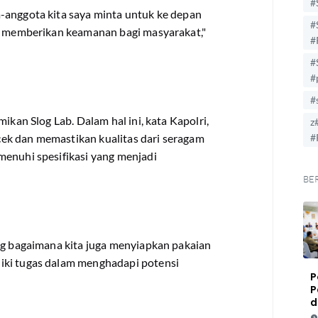
#
-anggota kita saya minta untuk ke depan
#
sa memberikan keamanan bagi masyarakat,"
#
#
#
#
ikan Slog Lab. Dalam hal ini, kata Kapolri,
z
ek dan memastikan kualitas dari seragam
#
menuhi spesifikasi yang menjadi
BE
ung bagaimana kita juga menyiapkan pakaian
iki tugas dalam menghadapi potensi
P
P
d