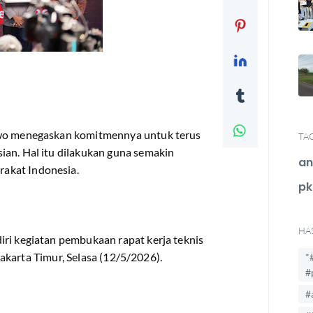
owo menegaskan komitmennya untuk terus
TA
ian. Hal itu dilakukan guna semakin
an
akat Indonesia.
pk
HA
iri kegiatan pembukaan rapat kerja teknis
, Jakarta Timur, Selasa (12/5/2026).
*
#
#