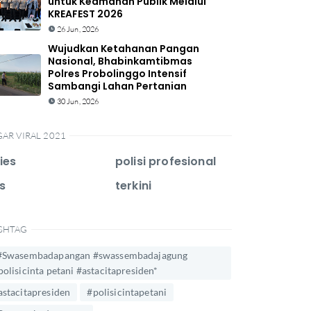
untuk Keamanan Publik Melalui
KREAFEST 2026
26 Jun, 2026
Wujudkan Ketahanan Pangan
Nasional, Bhabinkamtibmas
Polres Probolinggo Intensif
Sambangi Lahan Pertanian
30 Jun, 2026
GAR VIRAL 2021
ies
polisi profesional
s
terkini
SHTAG
#Swasembadapangan #swassembadajagung
polisicinta petani #astacitapresiden*
astacitapresiden
#polisicintapetani