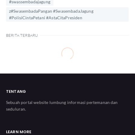
#swassembadajagung
z#SwasembadaPangan #SwasembadaJagung
#PolisiCintaPetani #AstaCitaPresiden
BERITA TERBARU
TENTANG
Sebuah portal website lumbung informasi pertemanan dan
seduluran.
LEARN MORE