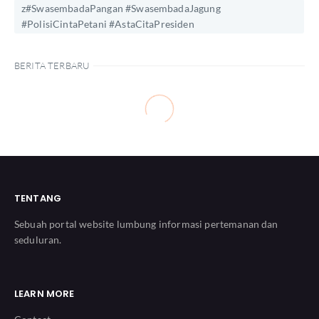
z#SwasembadaPangan #SwasembadaJagung
#PolisiCintaPetani #AstaCitaPresiden
BERITA TERBARU
TENTANG
Sebuah portal website lumbung informasi pertemanan dan
seduluran.
LEARN MORE