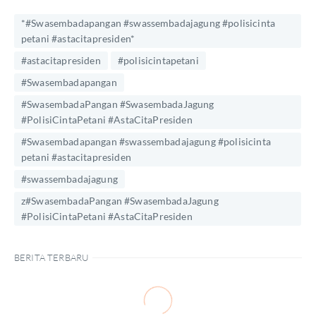
*#Swasembadapangan #swassembadajagung #polisicinta
petani #astacitapresiden*
#astacitapresiden
#polisicintapetani
#Swasembadapangan
#SwasembadaPangan #SwasembadaJagung
#PolisiCintaPetani #AstaCitaPresiden
#Swasembadapangan #swassembadajagung #polisicinta
petani #astacitapresiden
#swassembadajagung
z#SwasembadaPangan #SwasembadaJagung
#PolisiCintaPetani #AstaCitaPresiden
BERITA TERBARU