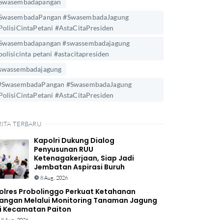
Swasembadapangan
SwasembadaPangan #SwasembadaJagung
PolisiCintaPetani #AstaCitaPresiden
Swasembadapangan #swassembadajagung
polisicinta petani #astacitapresiden
swassembadajagung
#SwasembadaPangan #SwasembadaJagung
PolisiCintaPetani #AstaCitaPresiden
RITA TERBARU
Kapolri Dukung Dialog
Penyusunan RUU
Ketenagakerjaan, Siap Jadi
Jembatan Aspirasi Buruh
8 Aug, 2026
olres Probolinggo Perkuat Ketahanan
angan Melalui Monitoring Tanaman Jagung
i Kecamatan Paiton