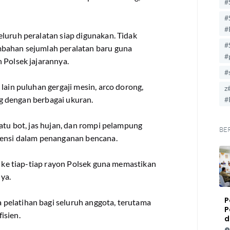
#
#
#
luruh peralatan siap digunakan. Tidak
#
mbahan sejumlah peralatan baru guna
#
 Polsek jajarannya.
#
lain puluhan gergaji mesin, arco dorong,
z
ang dengan berbagai ukuran.
#
patu bot, jas hujan, dan rompi pelampung
BE
iensi dalam penanganan bencana.
n ke tiap-tiap rayon Polsek guna memastikan
ya.
P
pelatihan bagi seluruh anggota, terutama
P
isien.
d