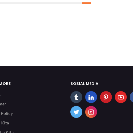
 MORE
SOSIAL MEDIA
t
imer
 Policy
 Kita
ia Kita