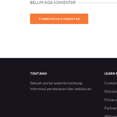
BELUM ADA KOMENTAR :
TAMBAHKAN KOMENTAR
TENTANG
LEARN
Sebuah portal website lumbung
Contac
informasi pertemanan dan seduluran.
Discla
Privacy
Partner
Wikiped