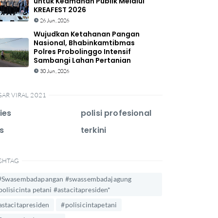
untuk Keamanan Publik Melalui
KREAFEST 2026
26 Jun, 2026
Wujudkan Ketahanan Pangan
Nasional, Bhabinkamtibmas
Polres Probolinggo Intensif
Sambangi Lahan Pertanian
30 Jun, 2026
GAR VIRAL 2021
ies
polisi profesional
s
terkini
SHTAG
#Swasembadapangan #swassembadajagung
polisicinta petani #astacitapresiden*
astacitapresiden
#polisicintapetani